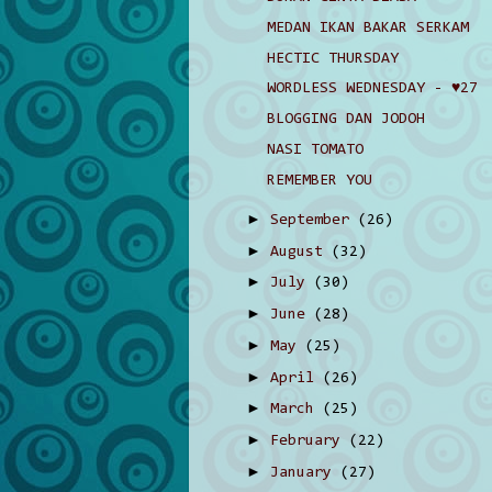
MEDAN IKAN BAKAR SERKAM
HECTIC THURSDAY
WORDLESS WEDNESDAY - ♥27
BLOGGING DAN JODOH
NASI TOMATO
REMEMBER YOU
►
September
(26)
►
August
(32)
►
July
(30)
►
June
(28)
►
May
(25)
►
April
(26)
►
March
(25)
►
February
(22)
►
January
(27)