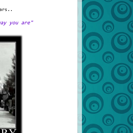
ars..
way you are"