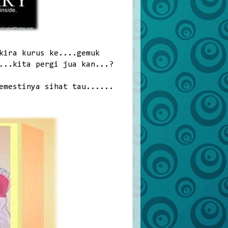
kira kurus ke....gemuk
...kita pergi jua kan...?
emestinya sihat tau......