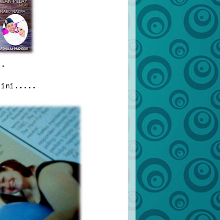
..
 ini.....