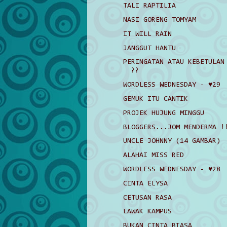
TALI RAPTILIA
NASI GORENG TOMYAM
IT WILL RAIN
JANGGUT HANTU
PERINGATAN ATAU KEBETULAN
??
WORDLESS WEDNESDAY - ♥29
GEMUK ITU CANTIK
PROJEK HUJUNG MINGGU
BLOGGERS...JOM MENDERMA !
UNCLE JOHNNY (14 GAMBAR)
ALAHAI MISS RED
WORDLESS WEDNESDAY - ♥28
CINTA ELYSA
CETUSAN RASA
LAWAK KAMPUS
BUKAN CINTA BIASA