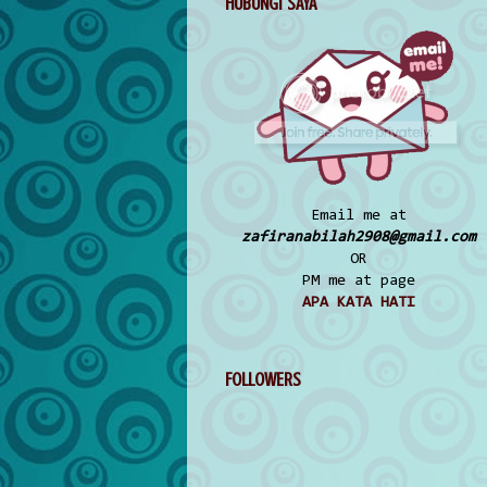
HUBUNGI SAYA
Email me at
zafiranabilah2908@gmail.com
OR
PM me at page
APA KATA HATI
FOLLOWERS