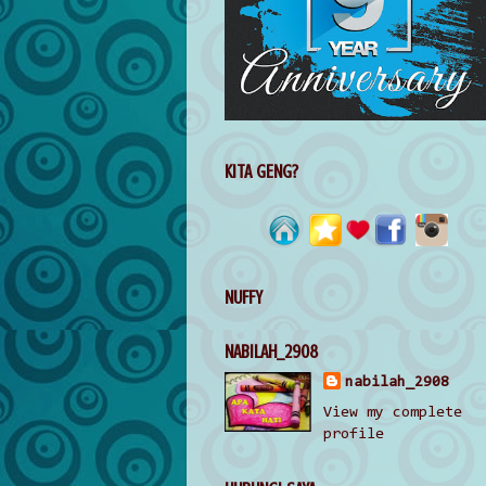
KITA GENG?
NUFFY
NABILAH_2908
nabilah_2908
View my complete
profile