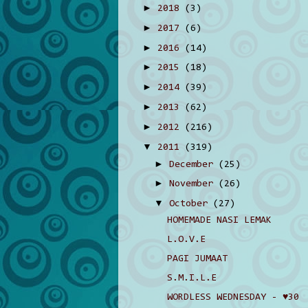
►
2018
(3)
►
2017
(6)
►
2016
(14)
►
2015
(18)
►
2014
(39)
►
2013
(62)
►
2012
(216)
▼
2011
(319)
►
December
(25)
►
November
(26)
▼
October
(27)
HOMEMADE NASI LEMAK
L.O.V.E
PAGI JUMAAT
S.M.I.L.E
WORDLESS WEDNESDAY - ♥30