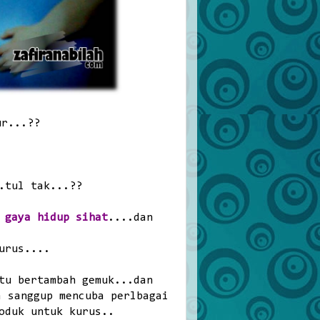
ur...??
.tul tak...??
 gaya hidup sihat
....dan
urus....
tu bertambah gemuk...dan
a sanggup mencuba perlbagai
oduk untuk kurus..